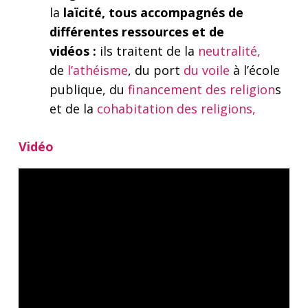
la
laïcité, tous accompagnés de
différentes ressources et de
vidéos :
ils traitent de la
neutralité,
de
l’athéisme
, du port
du voile
à l’école
publique, du
financement des religion
s
et de la
cohabitation des religions,
Vidéo